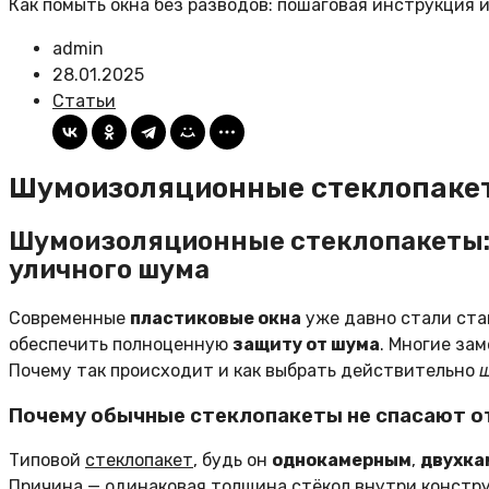
Как помыть окна без разводов: пошаговая инструкция и
admin
28.01.2025
Статьи
Шумоизоляционные стеклопаке
Шумоизоляционные стеклопакеты: 
уличного шума
Современные
пластиковые окна
уже давно стали ста
обеспечить полноценную
защиту от шума
. Многие за
Почему так происходит и как выбрать действительно
Почему обычные стеклопакеты не спасают о
Типовой
стеклопакет
, будь он
однокамерным
,
двухка
Причина — одинаковая толщина стёкол внутри конструк