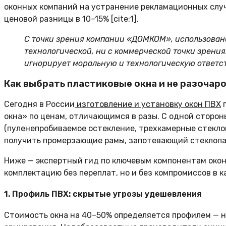
оконных компаний на устранение рекламационных слу
ценовой разницы в 10–15% [cite:1].
С точки зрения компании «ДОМКОМ», использова
технологической, ни с коммерческой точки зрения!
игнорирует моральную и технологическую ответст
Как выбрать пластиковые окна и не разочар
Сегодня в России
изготовление и установку окон ПВХ
п
окна» по ценам, отличающимся в разы. С одной сторон
(пуленепробиваемое остекление, трехкамерные стеклоп
получить промерзающие рамы, запотевающий стеклопак
Ниже — экспертный гид по ключевым компонентам око
комплектацию без переплат, но и без компромиссов в к
1. Профиль ПВХ: скрытые угрозы удешевления
Стоимость окна на 40–50% определяется профилем — н