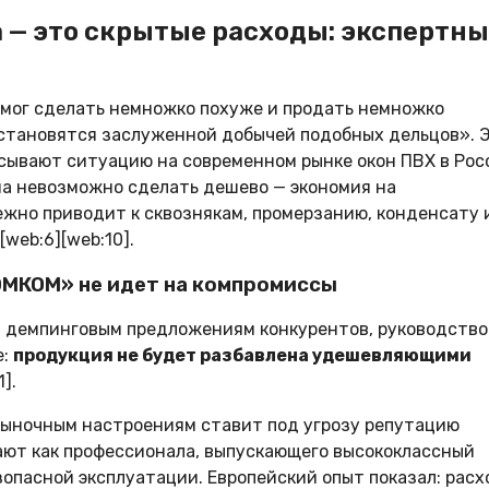
 — это скрытые расходы: экспертн
 смог сделать немножко похуже и продать немножко
 становятся заслуженной добычей подобных дельцов». 
исывают ситуацию на современном рынке окон ПВХ в Рос
а невозможно сделать дешево — экономия на
жно приводит к сквознякам, промерзанию, конденсату 
web:6][web:10].
ОМКОМ» не идет на компромиссы
 демпинговым предложениям конкурентов, руководство
е:
продукция не будет разбавлена удешевляющими
1].
ыночным настроениям ставит под угрозу репутацию
ают как профессионала, выпускающего высококлассный
опасной эксплуатации. Европейский опыт показал: рас