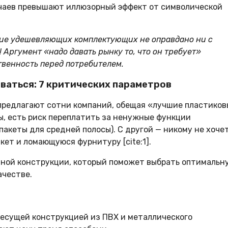
чаев превышают иллюзорный эффект от символической
ние удешевляющих комплектующих не оправдано ни с
 Аргумент «надо давать рынку то, что он требует»
венность перед потребителем.
оваться: 7 критических параметров
редлагают сотни компаний, обещая «лучшие пластиков
ы, есть риск переплатить за ненужные функции
акеты для средней полосы). С другой — никому не хоче
ет и ломающуюся фурнитуру [cite:1].
нной конструкции, который поможет выбрать оптимальн
ачестве.
есущей конструкцией из ПВХ и металлического