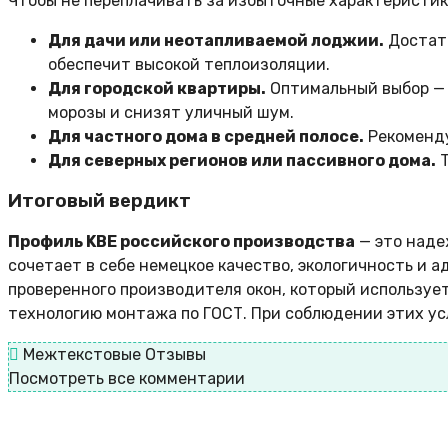
Чтобы не переплачивать за избыточные характеристик
Для дачи или неотапливаемой лоджии.
Достат
обеспечит высокой теплоизоляции.
Для городской квартиры.
Оптимальный выбор 
морозы и снизят уличный шум.
Для частного дома в средней полосе.
Рекоменд
Для северных регионов или пассивного дома.
Т
Итоговый вердикт
Профиль KBE российского производства
— это наде
сочетает в себе немецкое качество, экологичность и а
проверенного производителя окон, который использует
технологию монтажа по ГОСТ. При соблюдении этих усл
Межтекстовые Отзывы
Посмотреть все комментарии