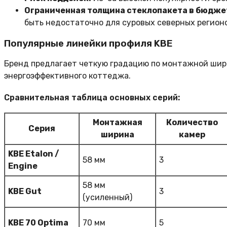
Ограниченная толщина стеклопакета в бюдже
быть недостаточно для суровых северных регионо
Популярные линейки профиля KBE
Бренд предлагает четкую градацию по монтажной шири
энергоэффективного коттеджа.
Сравнительная таблица основных серий:
Монтажная
Количество
Серия
ширина
камер
KBE Etalon /
58 мм
3
Engine
58 мм
KBE Gut
3
(усиленный)
KBE 70 Optima
70 мм
5