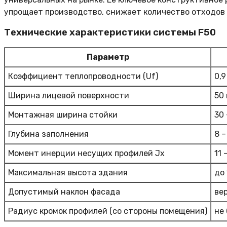
упрощает производство, снижает количество отходов 
Технические характеристики системы F50
Параметр
Коэффициент теплопроводности (Uf)
0,9
Ширина лицевой поверхности
50
Монтажная ширина стойки
30 
Глубина заполнения
8 –
Момент инерции несущих профилей Jx
11 
Максимальная высота здания
до 
Допустимый наклон фасада
ве
Радиус кромок профилей (со стороны помещения)
не 