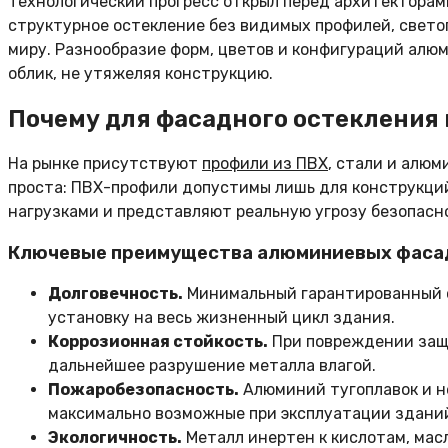
Технологический прогресс открыл перед архитекторам
структурное остекление без видимых профилей, светоп
миру. Разнообразие форм, цветов и конфигураций ал
облик, не утяжеляя конструкцию.
Почему для фасадного остеклени
На рынке присутствуют
профили из ПВХ
, стали и алю
проста: ПВХ-профили допустимы лишь для конструкций
нагрузками и представляют реальную угрозу безопасн
Ключевые преимущества алюминиевых фаса
Долговечность.
Минимальный гарантированный с
установку на весь жизненный цикл здания.
Коррозионная стойкость.
При повреждении защи
дальнейшее разрушение металла влагой.
Пожаробезопасность.
Алюминий тугоплавок и н
максимально возможные при эксплуатации здани
Экологичность.
Металл инертен к кислотам, мас