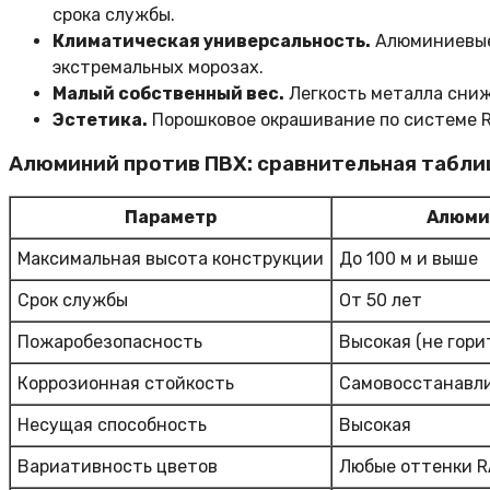
срока службы.
Климатическая универсальность.
Алюминиевые 
экстремальных морозах.
Малый собственный вес.
Легкость металла сниж
Эстетика.
Порошковое окрашивание по системе R
Алюминий против ПВХ: сравнительная табли
Параметр
Алюми
Максимальная высота конструкции
До 100 м и выше
Срок службы
От 50 лет
Пожаробезопасность
Высокая (не гори
Коррозионная стойкость
Самовосстанавли
Несущая способность
Высокая
Вариативность цветов
Любые оттенки R