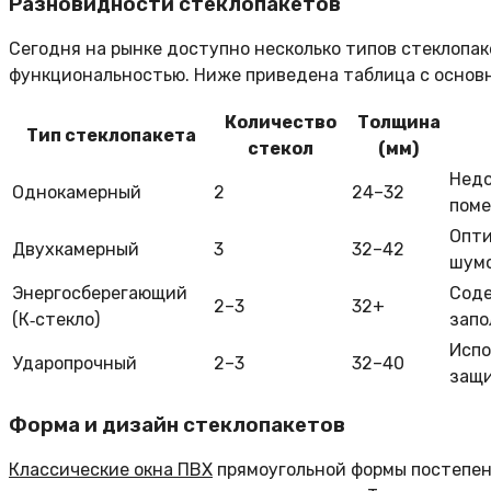
Разновидности стеклопакетов
Сегодня на рынке доступно несколько типов стеклопа
функциональностью. Ниже приведена таблица с основ
Количество
Толщина
Тип стеклопакета
стекол
(мм)
Недо
Однокамерный
2
24–32
поме
Опти
Двухкамерный
3
32–42
шумо
Энергосберегающий
Соде
2–3
32+
(К‑стекло)
запо
Испо
Ударопрочный
2–3
32–40
защи
Форма и дизайн стеклопакетов
Классические окна ПВХ
прямоугольной формы постепе