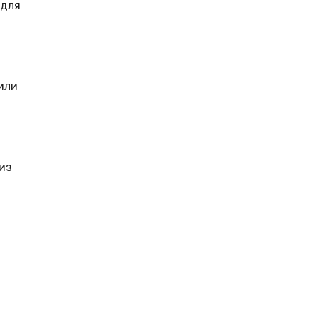
 для
или
из