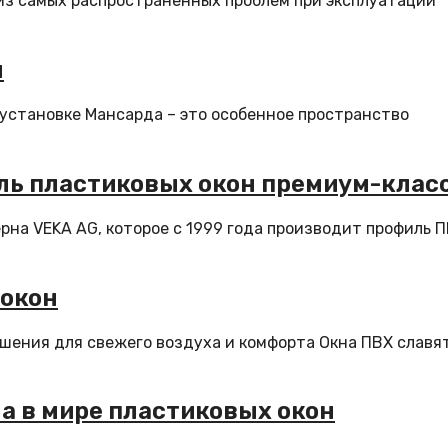
 из самых распространенных проблем при эксплуатации
ы
 установке Мансарда – это особенное пространство
ль пластиковых окон премиум-клас
рна VEKA AG, которое с 1999 года производит профиль 
 окон
ешения для свежего воздуха и комфорта Окна ПВХ славя
ла в мире пластиковых окон